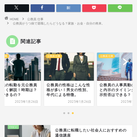
HOME
公務員 仕事
公務員がうつ病で退職したらどうなる？家族・お金・自分の将来。
関連記事
員 仕事
公務員 仕事
公務員 仕事
務員の転勤を元公務員
公務員の性格はこんな性
公務員の人事異動の
詳しく解説！時期は？
格が多い！男女の性別、
と内示のタイミング
否できるの？
年代による特徴。
示拒否はできる？
2023年1月26日
2023年1月26日
2023年1
公務員に転職したい社会人におすすめの
通信講座