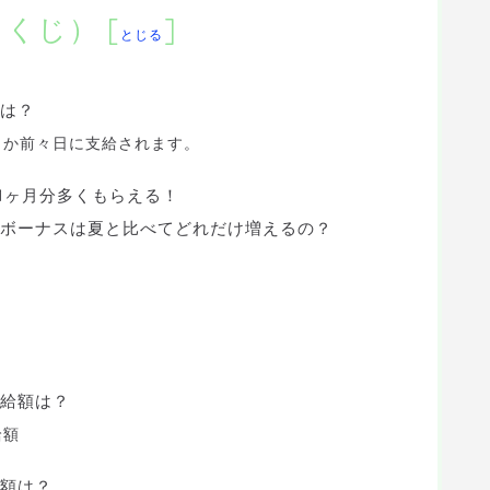
もくじ）
[
]
とじる
は？
日か前々日に支給されます。
1ヶ月分多くもらえる！
ボーナスは夏と比べてどれだけ増えるの？
給額は？
給額
額は？