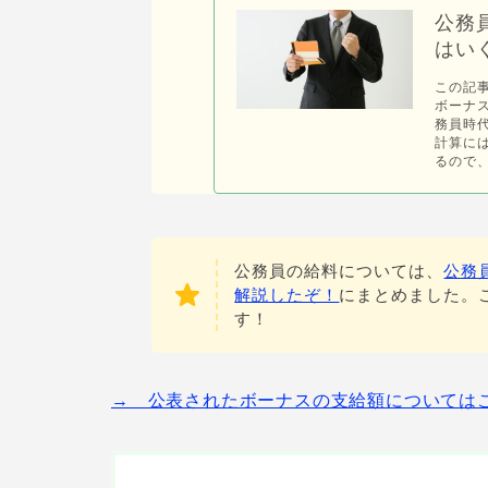
公務
はい
この記
ボーナ
務員時
計算に
るので、
公務員の給料については、
公務
解説したぞ！
にまとめました。
す！
→ 公表されたボーナスの支給額についてはこ