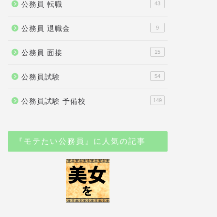
公務員 転職
43
公務員 退職金
9
公務員 面接
15
公務員試験
54
公務員試験 予備校
149
『モテたい公務員』に人気の記事