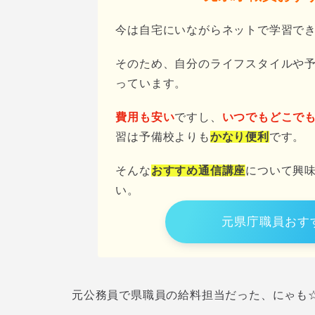
今は自宅にいながらネットで学習で
そのため、自分のライフスタイルや
っています。
費用も安い
ですし、
いつでもどこで
習は予備校よりも
かなり便利
です。
そんな
おすすめ通信講座
について興
い。
元県庁職員おす
元公務員で県職員の給料担当だった、にゃも