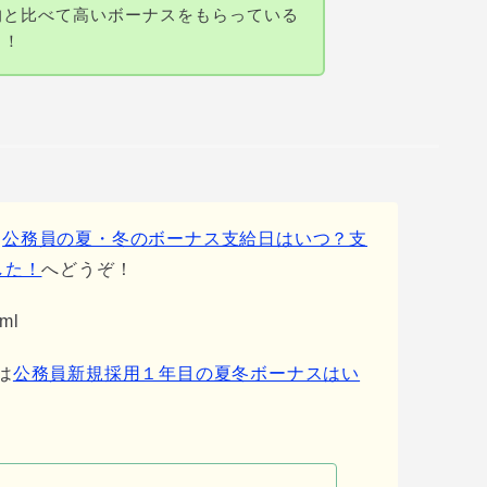
均と比べて高いボーナスをもらっている
よ！
は
公務員の夏・冬のボーナス支給日はいつ？支
した！
へどうぞ！
tml
は
公務員新規採用１年目の夏冬ボーナスはい