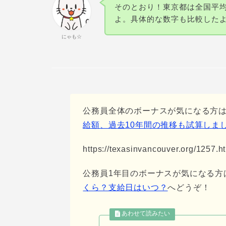
そのとおり！東京都は全国平
よ。具体的な数字も比較した
にゃも☆
公務員全体のボーナスが気になる方
給額、過去10年間の推移も試算しま
https://texasinvancouver.org/1257.h
公務員1年目のボーナスが気になる方
くら？支給日はいつ？
へどうぞ！