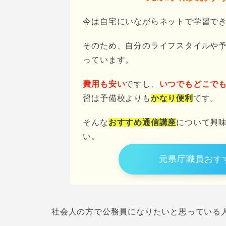
今は自宅にいながらネットで学習で
そのため、自分のライフスタイルや
っています。
費用も安い
ですし、
いつでもどこで
習は予備校よりも
かなり便利
です。
そんな
おすすめ通信講座
について興
い。
元県庁職員おす
社会人の方で公務員になりたいと思っている