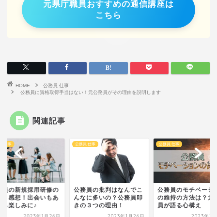
元県庁職員おすすめの通信講座は
こちら
HOME
公務員 仕事
公務員に資格取得手当はない！元公務員がその理由を説明します
関連記事
員 仕事
公務員 仕事
公務員 仕事
務員の新規採用研修の
公務員の批判はなんでこ
公務員のモチベーシ
間と感想！出会いもあ
んなに多いの？公務員叩
の維持の方法は？元
から楽しみに♪
きの３つの理由！
員が語る心構え
2023年1月26日
2023年1月26日
2023年1