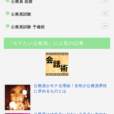
15
公務員 面接
54
公務員試験
149
公務員試験 予備校
『モテたい公務員』に人気の記事
公務員がモテる理由！女性が公務員男性
に求めるものとは