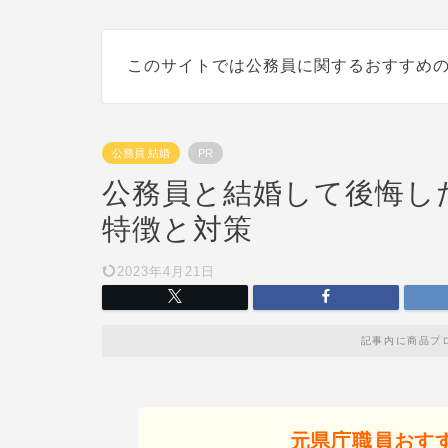
このサイトでは公務員に関するおすすめ
公務員 結婚
PR
公務員と結婚して後悔し
特徴と対策
2023年4月21日
記事内に商品プ
元県庁職員おす