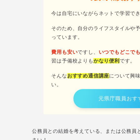
今は自宅にいながらネットで学習で
そのため、自分のライフスタイルや
っています。
費用も安い
ですし、
いつでもどこで
習は予備校よりも
かなり便利
です。
そんな
おすすめ通信講座
について興
い。
元県庁職員おす
公務員との結婚を考えている、または公務員
さい！