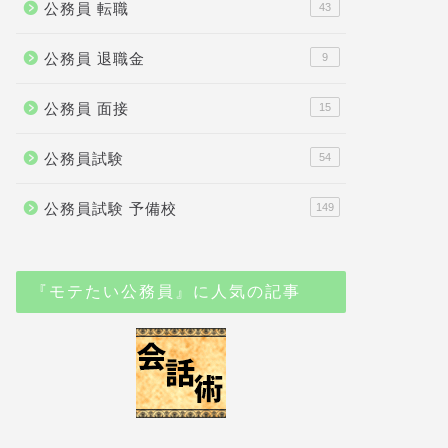
公務員 転職
43
公務員 退職金
9
公務員 面接
15
公務員試験
54
公務員試験 予備校
149
『モテたい公務員』に人気の記事