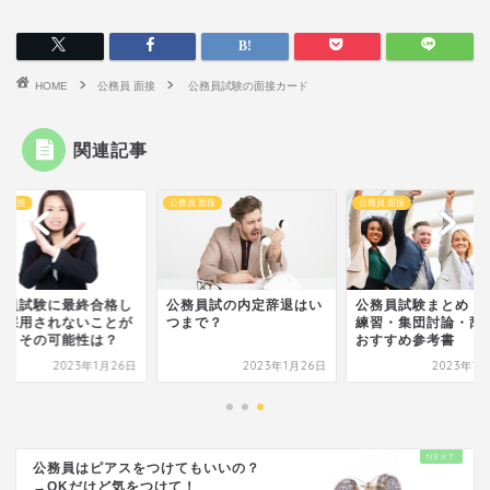
HOME
公務員 面接
公務員試験の面接カード
関連記事
員 面接
公務員 面接
公務員 面接
務員試験に最終合格し
公務員試の内定辞退はい
公務員試験まとめ！
も採用されないことが
つまで？
練習・集団討論・辞
る！その可能性は？
おすすめ参考書
2023年1月26日
2023年1月26日
2023年1
公務員はピアスをつけてもいいの？
→OKだけど気をつけて！