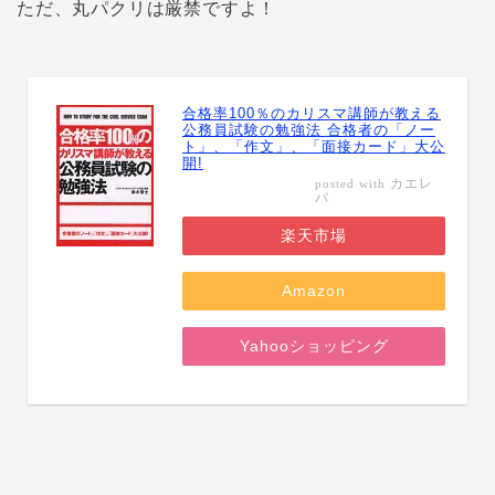
ただ、丸パクリは厳禁ですよ！
合格率100％のカリスマ講師が教える
公務員試験の勉強法 合格者の「ノー
ト」、「作文」、「面接カード」大公
開!
カエレ
posted with
バ
楽天市場
Amazon
Yahooショッピング