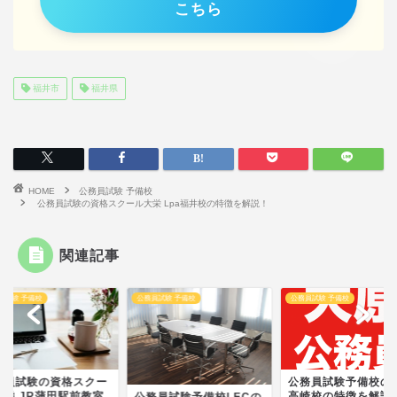
こちら
福井市
福井県
HOME
公務員試験 予備校
公務員試験の資格スクール大栄 Lpa福井校の特徴を解説！
関連記事
員試験 予備校
公務員試験 予備校
公務員試験 予備校
務員試験の資格スクー
公務員試験予備校の
大栄 JR蒲田駅前教室
高崎校の特徴を解説
公務員試験予備校LECの