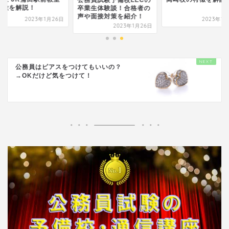
特徴を解説！
卒業生体験談！合格者の
声や面接対策を紹介！
2023年1月26日
2023年1
2023年1月26日
公務員はピアスをつけてもいいの？
→OKだけど気をつけて！