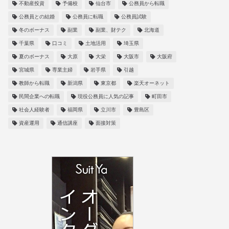
不動産投資
予備校
仙台市
公務員から転職
公務員との結婚
公務員に転職
公務員試験
冬のボーナス
副業
副業、財テク
北海道
千葉県
口コミ
土地活用
埼玉県
夏のボーナス
大原
大栄
大阪市
大阪府
宮城県
専業主婦
岩手県
引越
教師から転職
新潟県
東京都
楽天オーネット
民間企業への転職
現役公務員に人気の記事
町田市
社会人経験者
福岡県
立川市
豊島区
資産運用
通信講座
面接対策