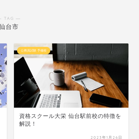
― TAG ―
仙台市
公務員試験 予備校
資格スクール大栄 仙台駅前校の特徴を
解説！
日
2023年1月26日