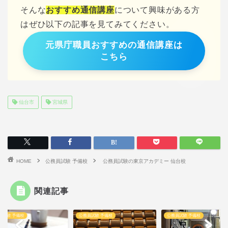
そんな
おすすめ通信講座
について興味がある方
はぜひ以下の記事を見てみてください。
元県庁職員おすすめの通信講座は
こちら
仙台市
宮城県
HOME
公務員試験 予備校
公務員試験の東京アカデミー 仙台校
関連記事
 予備校
公務員試験 予備校
公務員試験 予備校