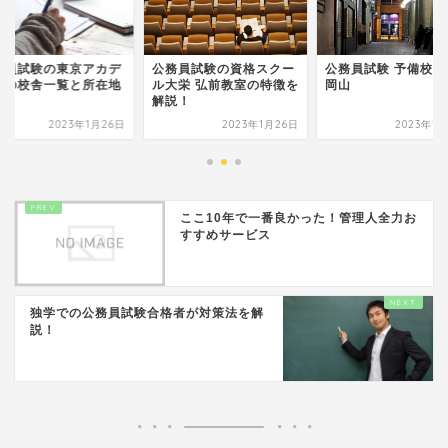
試験の東京アカデ
公務員試験の資格スクー
公務員試験 予備校 大原
校舎一覧と所在地
ル大栄 弘前教室の特徴を
岡山
解説！
2023年1月26日
2023年1月26日
2023年1月26
ここ10年で一番良かった！管理人全力お
すすめサービス
独学での公務員試験合格者が対策法を解
説！