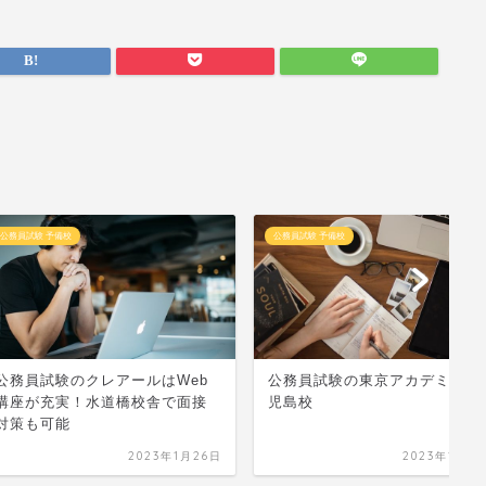
校
公務員試験 予備校
公
のクレアールはWeb
公務員試験の東京アカデミー 鹿
資
！水道橋校舎で面接
児島校
徴
2023年1月26日
2023年1月26日