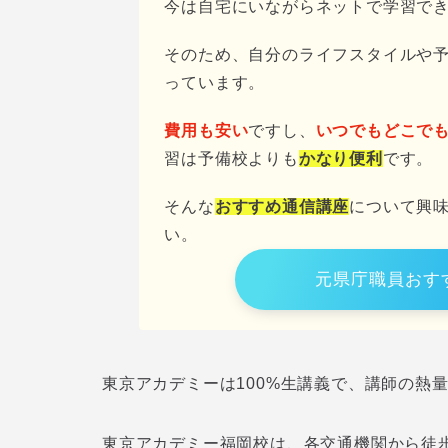
今は自宅にいながらネットで学習で
そのため、自分のライフスタイルや
っています。
費用も安い
ですし、
いつでもどこで
習は予備校よりも
かなり便利
です。
そんな
おすすめ通信講座
について興
い。
元県庁職員おす
東京アカデミーは100%生講義で、講師の熱
東京アカデミー福岡校は、各交通機関から徒