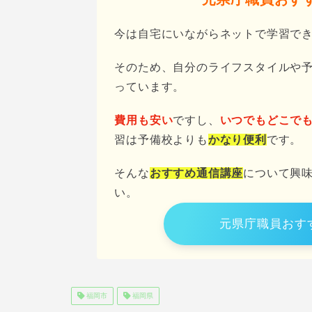
今は自宅にいながらネットで学習で
そのため、自分のライフスタイルや
っています。
費用も安い
ですし、
いつでもどこで
習は予備校よりも
かなり便利
です。
そんな
おすすめ通信講座
について興
い。
元県庁職員おす
福岡市
福岡県