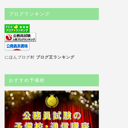
ブログランキング
にほんブログ村
ブログ王ランキング
務員試験 予備校
公務員試験 予備校
おすすめ予備校
格スクール大栄 泉中央校の特
公務員試験のクレアールはWeb
を解説！
講座が充実！水道橋校舎で面接
対策も可能
2023年1月26日
2023年1月26