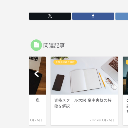
関連記事
公務員試験 予備校
公務員試験 予備
カデミー 鹿
資格スクール大栄 泉中央校の特
公務員試験
徴を解説！
講座が充実
対策も可能
2023年1月26日
2023年1月26日