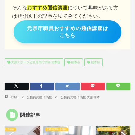
そんな
おすすめ通信講座
について興味がある方
はぜひ以下の記事を見てみてください。
元県庁職員おすすめの通信講座は
こちら
大原スポーツ公務員専門学校 熊本校
熊本市
熊本県
HOME
公務員試験 予備校
公務員試験 予備校 大原 熊本
関連記事
員試験 予備校
公務員試験 予備校
公務員試験 予備校