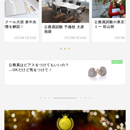
格スクール大栄 泉中央
公務員試験の東京ア
の特徴を解説！
ミー 松山校
公務員試験 予備校 大原
池袋
2023年1月26日
2023年1月26日
2023年1
公務員はピアスをつけてもいいの？
→OKだけど気をつけて！