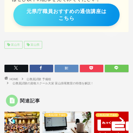
元県庁職員おすすめの通信講座は
こちら
富山市
富山県
HOME
公務員試験 予備校
公務員試験の資格スクール大栄 富山掛尾教室の特徴を解説！
関連記事
員試験 予備校
公務員試験 予備校
公務員試験 予備校