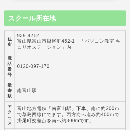
スクール所在地
939-8212
住
富山県富山市掛尾町462-1 「パソコン教室 キ
所
ュリオステーション」内
電
話
0120-097-170
番
号
最
南富山駅
寄
駅
ア
富山地方電鉄「南富山駅」下車、南に約200ｍ
ク
で草島西線にでます。西方向へ進み約400ｍで
セ
掛尾町交差点を南へ約300mです。
ス