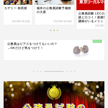
井の公務員試験予備校
東京アカデミー 秋田
大原
公務員試験 LECの体験
談と口コミ！面接対策や
講師がいるメリット
2023年1月26日
2023年1
2023年1月26日
公務員はピアスをつけてもいいの？
→OKだけど気をつけて！