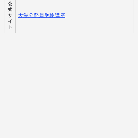
公
式
大栄公務員受験講座
サ
イ
ト