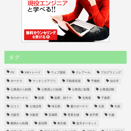
タグ
FX
XMトレード
ウェブ講座
クレアール
プログラミング
ボーナス
マッチングアプリ
不動産投資
予備校
仙台市
公務員から転職
公務員との結婚
公務員に転職
公務員試験
冬のボーナス
副業
副業、財テク
北海道
千葉県
口コミ
土地活用
埼玉県
夏のボーナス
大原
大栄
大阪市
大阪府
宮城県
専業主婦
岩手県
引越
教師から転職
新潟県
東京都
楽天オーネット