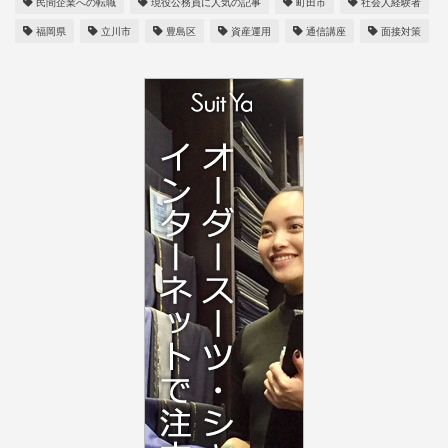
民間企業への転職
現役公務員に人気の記事
町田市
社会人経験者
福岡県
立川市
豊島区
資産運用
通信講座
面接対策